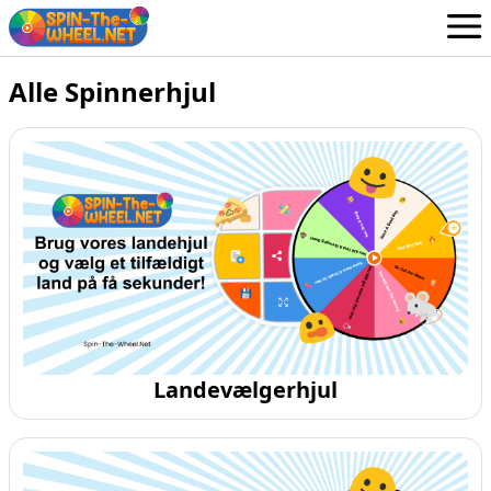
Hjul
Alle Spinnerhjul
Danish
Log ind / Tilmeld dig
Landevælgerhjul