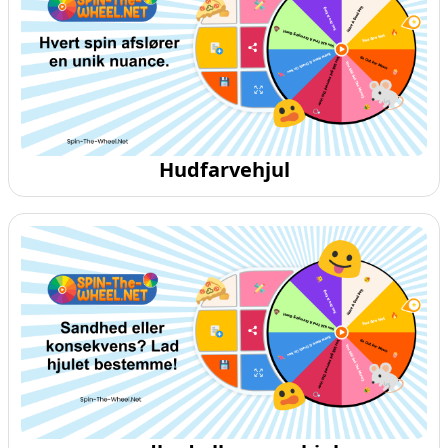
Hudfarvehjul