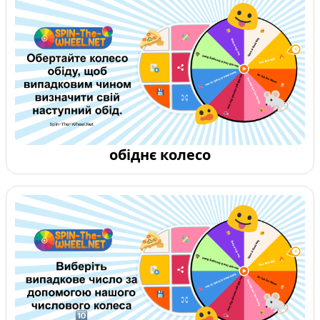
обіднє колесо