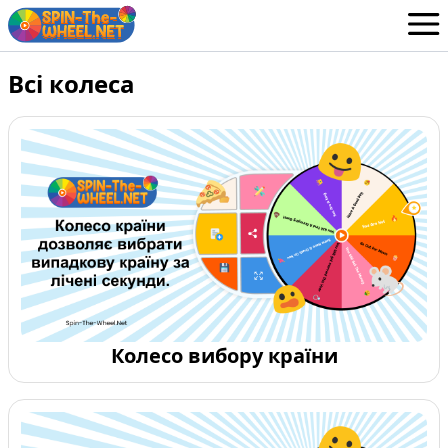
Колеса
Всі колеса
Ukrainian
Вхід / Зареєструватися
Колесо вибору країни