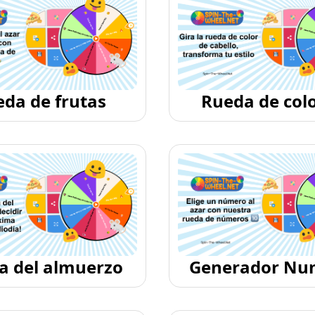
da de frutas
Rueda de col
cabello
a del almuerzo
Generador Nu
Aleatorio