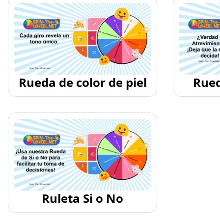
Rueda de color de piel
Rued
Ruleta Si o No