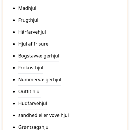
Madhjul
Frugthjul
Hårfarvehjul
Hjul af frisure
Bogstavvælgerhjul
Frokosthjul
Nummervælgerhjul
Outfit hjul
Hudfarvehjul
sandhed eller vove hjul
Grøntsagshjul