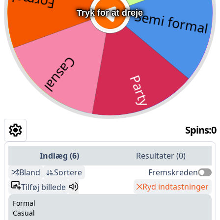
Tryk for at dreje
Spins
:
0
Indlæg
(
6
)
Resultater
(
0
)
Bland
Sortere
Fremskreden
Ryd indtastninger
Tilføj billede
Formal
Casual