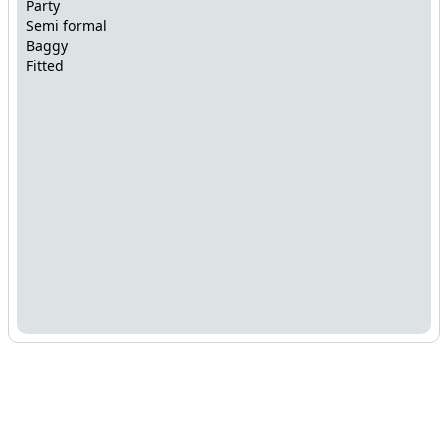
Party
Semi formal
Baggy
Fitted