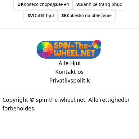
UK
Колесо спорядження
VI
Bánh xe trang phục
SV
Outfit hjul
SK
Koliesko na oblečenie
Alle Hjul
Kontakt os
Privatlivspolitik
Copyright © spin-the-wheel.net, Alle rettigheder
forbeholdes