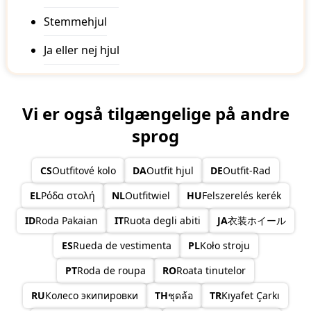
Stemmehjul
Ja eller nej hjul
Vi er også tilgængelige på andre
sprog
CS
Outfitové kolo
DA
Outfit hjul
DE
Outfit-Rad
EL
Ρόδα στολή
NL
Outfitwiel
HU
Felszerelés kerék
ID
Roda Pakaian
IT
Ruota degli abiti
JA
衣装ホイール
ES
Rueda de vestimenta
PL
Koło stroju
PT
Roda de roupa
RO
Roata tinutelor
RU
Колесо экипировки
TH
ชุดล้อ
TR
Kıyafet Çarkı