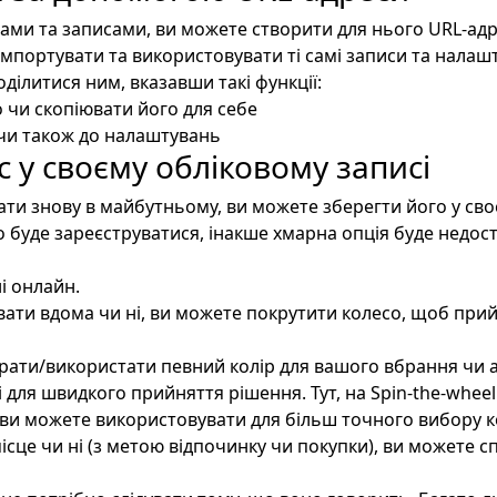
ами та записами, ви можете створити для нього URL-адр
мпортувати та використовувати ті самі записи та налаш
ділитися ним, вказавши такі функції:
 чи скопіювати його для себе
 чи також до налаштувань
с у своєму обліковому записі
ати знову в майбутньому, ви можете зберегти його у св
о буде зареєструватися, інакше хмарна опція буде недос
і онлайн.
вати вдома чи ні, ви можете покрутити колесо, щоб при
рати/використати певний колір для вашого вбрання чи а
для швидкого прийняття рішення. Тут, на Spin-the-wheel
 ви можете використовувати для більш точного вибору к
ісце чи ні (з метою відпочинку чи покупки), ви можете 