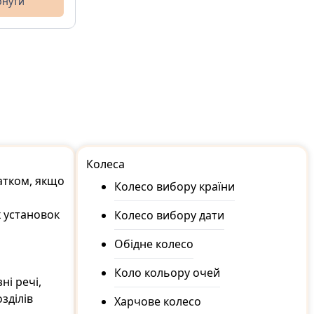
рнути
Колеса
щатком, якщо
Колесо вибору країни
х установок
Колесо вибору дати
Обідне колесо
Коло кольору очей
ні речі,
зділів
Харчове колесо