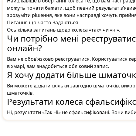
Найцікавіше в обертанні колеса те, що вам насправді
можуть почати бажати, щоб певний результат з’явив
зрозуміти рішення, яке вони насправді хочуть прийня
Питання що часто Задаються
Ось кілька запитань щодо колеса «так» чи «ні».
Чи потрібно мені реєструватис
онлайн?
Вам не обов’язково реєструватися. Користуватися ке
в хмарі, вам знадобиться обліковий запис.
Я хочу додати більше шматочкі
Ви можете додати скільки завгодно шматочків, вико
шматочків.
Результати колеса сфальсифіко
Ні, результати «Так Ні» не сфальсифіковані. Вони ви