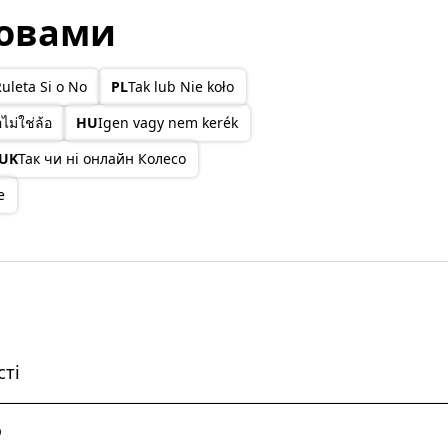
мовами
uleta Si o No
PL
Tak lub Nie koło
ไม่ใช่ล้อ
HU
Igen vagy nem kerék
UK
Так чи ні онлайн Колесо
e
сті
о