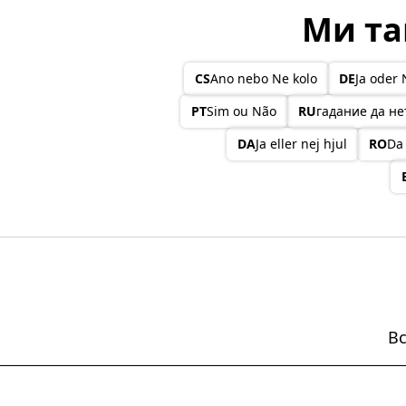
Ми та
CS
Ano nebo Ne kolo
DE
Ja oder 
PT
Sim ou Não
RU
гадание да не
DA
Ja eller nej hjul
RO
Da
Вс