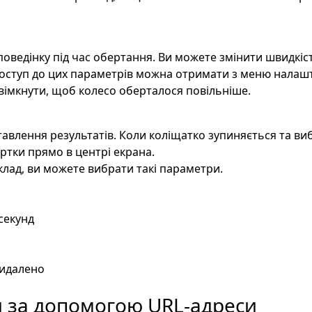
оведінку під час обертання. Ви можете змінити швидкіст
 Доступ до цих параметрів можна отримати з меню налаш
ввімкнути, щоб колесо оберталося повільніше.
авлення результатів. Коли коліщатко зупиняється та ви
артки прямо в центрі екрана.
клад, ви можете вибрати такі параметри.
секунд
видалено
ми за допомогою URL-адреси