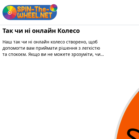
Так чи ні онлайн Колесо
Наш так чи ні онлайн колесо створено, щоб
допомогти вам приймати рішення з легкістю
та спокоєм. Якщо ви не можете зрозуміти, чи
варто вам робити певну річ чи ні, просто
залиште це наше колесо. Спробуйте, і він
дасть вам випадкову, але чітку відповідь.