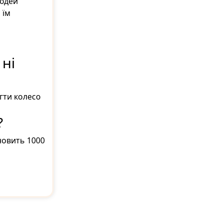
людей
 їм
 ні
гти колесо
?
новить 1000