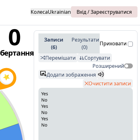
Колеса
Ukrainian
Вхід / Зареєструватися
0
Записи
Результати
Приховати
(
6
)
(
0
)
бертання
Перемішати
Сортувати
Розширений
Додати зображення
Очистити записи
Yes
No
Yes
No
Yes
No