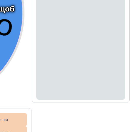
 щоб
егти