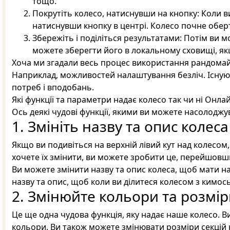
тощо.
Покрутіть колесо, натиснувши на кнопку: Коли в
натиснувши кнопку в центрі. Колесо почне оберт
Збережіть і поділіться результатами: Потім ви 
можете зберегти його в локальному сховищі, як
Хоча ми згадали весь процес використання рандомай
Наприклад, можливостей налаштування безліч. Існують
потреб і вподобань.
Які функції та параметри надає колесо так чи ні Онла
Ось деякі чудові функції, якими ви можете насолодж
1. Змініть назву та опис колеса
Якщо ви подивіться на верхній лівий кут над колесом
хочете їх змінити, ви можете зробити це, перейшовш
Ви можете змінити назву та опис колеса, щоб мати на
назву та опис, щоб коли ви ділитеся колесом з кимос
2. Змінюйте кольори та розмір
Це ще одна чудова функція, яку надає наше колесо. Ви 
кольори. Ви також можете змінювати розміри секцій 