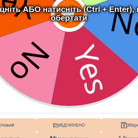
цніть АБО натисніть (Ctrl + Enter),
обертати
Новий
ВІДЧИНЕНО
Збер