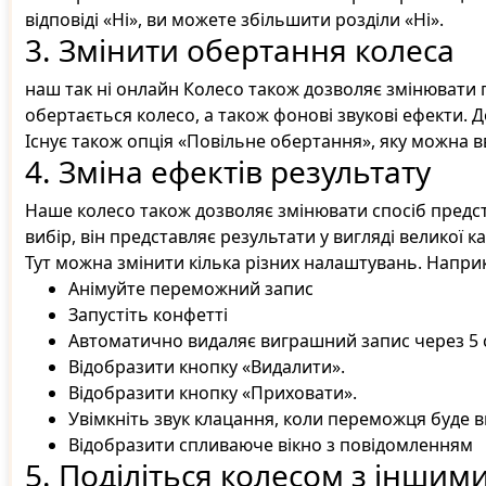
відповіді «Ні», ви можете збільшити розділи «Ні».
3. Змінити обертання колеса
наш так ні онлайн Колесо також дозволяє змінювати п
обертається колесо, а також фонові звукові ефекти.
Існує також опція «Повільне обертання», яку можна 
4. Зміна ефектів результату
Наше колесо також дозволяє змінювати спосіб предст
вибір, він представляє результати у вигляді великої к
Тут можна змінити кілька різних налаштувань. Напри
Анімуйте переможний запис
Запустіть конфетті
Автоматично видаляє виграшний запис через 5 
Відобразити кнопку «Видалити».
Відобразити кнопку «Приховати».
Увімкніть звук клацання, коли переможця буде 
Відобразити спливаюче вікно з повідомленням
5. Поділіться колесом з інши