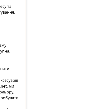
есу та
тування.
оєму
тупна.
йняти
ксесуарів
.net, ми
ольору.
спробувати