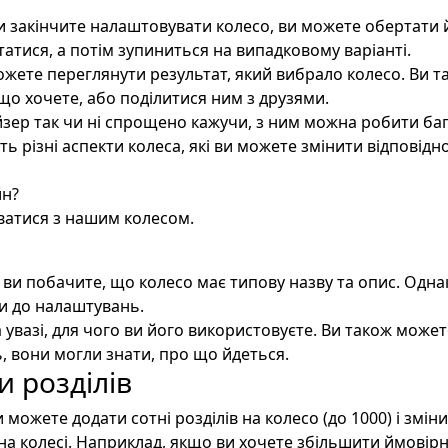
и закінчите налаштовувати колесо, ви можете обертати 
атися, а потім зупиниться на випадковому варіанті.
можете переглянути результат, який вибрало колесо. Ви т
що хочете, або поділитися ним з друзями.
зер так чи ні спрощено кажучи, з ним можна робити баг
 різні аспекти колеса, які ви можете змінити відповідно
йн?
уватися з нашим колесом.
, ви побачите, що колесо має типову назву та опис. Одна
и до налаштувань.
 увазі, для чого ви його використовуєте. Ви також может
ь, вони могли знати, про що йдеться.
и розділів
можете додати сотні розділів на колесо (до 1000) і зміни
на колесі. Наприклад, якщо ви хочете збільшити ймовірн