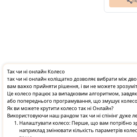
П
Так чи ні онлайн Колесо
так чи ні онлайн коліщатко дозволяє вибрати між дво
вам важко прийняти рішення, і ви не можете зрозуміт
Це колесо працює за випадковим алгоритмом, завдяки
або попереднього програмування, що змушує колесо
Як ви можете крутити колесо так ні Онлайн?
Використовуючи наш рандом так чи ні спінінг дуже л
Налаштувати колесо: Перше, що вам потрібно зро
наприклад змінювати кількість параметрів колеса