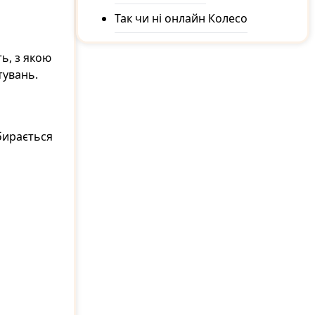
Так чи ні онлайн Колесо
ь, з якою
тувань.
бирається