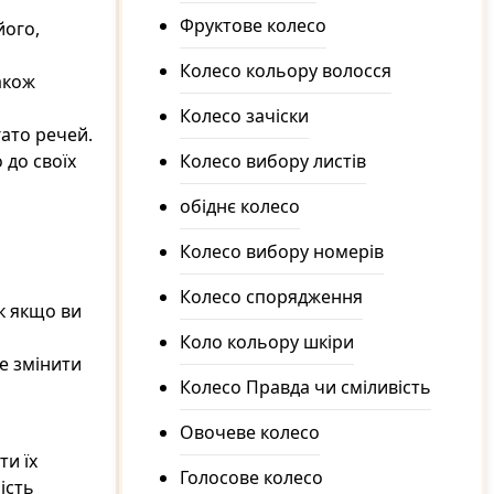
Фруктове колесо
його,
Колесо кольору волосся
акож
Колесо зачіски
ато речей.
 до своїх
Колесо вибору листів
обіднє колесо
Колесо вибору номерів
Колесо спорядження
к якщо ви
Коло кольору шкіри
е змінити
Колесо Правда чи сміливість
Овочеве колесо
ти їх
Голосове колесо
ість