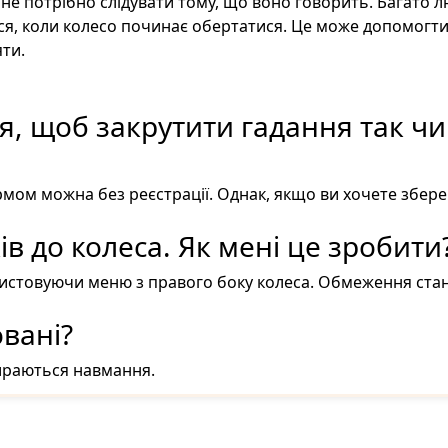
 не потрібно слідувати тому, що воно говорить. Багато 
ся, коли колесо починає обертатися. Це може допомогти
ти.
я, щоб закрутити гадання так чи
рмом можна без реєстрації. Однак, якщо ви хочете збере
в до колеса. Як мені це зробити
ристовуючи меню з правого боку колеса. Обмеження ста
вані?
бираються навмання.