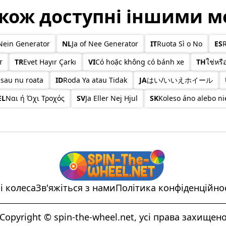
кож доступні іншими 
Nein Generator
NL
Ja of Nee Generator
IT
Ruota Sì o No
ES
R
т
TR
Evet Hayır Çarkı
VI
Có hoặc không có bánh xe
TH
ใช่หรือ
 sau nu roata
ID
Roda Ya atau Tidak
JA
はい/いいえホイール
EL
Ναι ή Όχι Τροχός
SV
Ja Eller Nej Hjul
SK
Koleso áno alebo ni
і колеса
Зв'яжіться з нами
Політика конфіденційно
Copyright © spin-the-wheel.net, усі права захищен