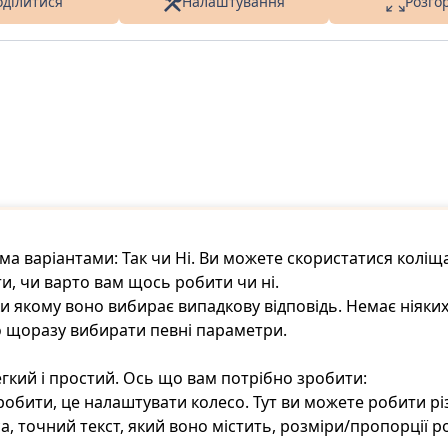
оділитися
Налаштування
Розго
ма варіантами: Так чи Ні. Ви можете скористатися колі
и, чи варто вам щось робити чи ні.
 якому воно вибирає випадкову відповідь. Немає ніяки
 щоразу вибирати певні параметри.
егкий і простий. Ось що вам потрібно зробити:
бити, це налаштувати колесо. Тут ви можете робити різ
, точний текст, який воно містить, розміри/пропорції ро