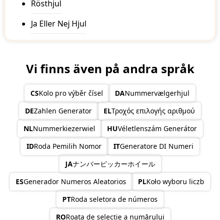
70
Rösthjul
71
72
Ja Eller Nej Hjul
73
74
75
76
Vi finns även på andra språk
77
78
79
CS
Kolo pro výběr čísel
DA
Nummervælgerhjul
80
81
DE
Zahlen Generator
EL
Τροχός επιλογής αριθμού
82
83
NL
Nummerkiezerwiel
HU
Véletlenszám Generátor
84
ID
Roda Pemilih Nomor
IT
Generatore DI Numeri
85
86
JA
ナンバーピッカーホイール
87
88
ES
Generador Numeros Aleatorios
PL
Koło wyboru liczb
89
90
PT
Roda seletora de números
91
92
RO
Roata de selecție a numărului