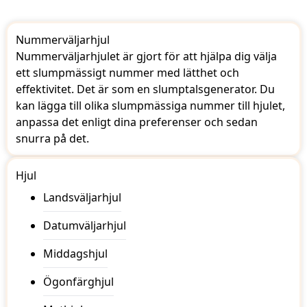
26
27
Nummerväljarhjul
28
29
Nummerväljarhjulet är gjort för att hjälpa dig välja
30
ett slumpmässigt nummer med lätthet och
31
effektivitet. Det är som en slumptalsgenerator. Du
32
kan lägga till olika slumpmässiga nummer till hjulet,
33
anpassa det enligt dina preferenser och sedan
34
35
snurra på det.
36
37
Hjul
38
39
Landsväljarhjul
40
41
Datumväljarhjul
42
43
Middagshjul
44
45
Ögonfärghjul
46
47