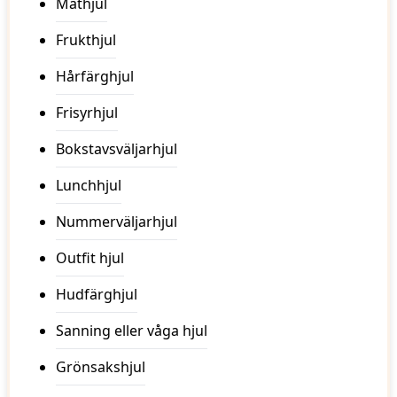
Mathjul
48
49
Frukthjul
50
51
Hårfärghjul
52
53
Frisyrhjul
54
55
Bokstavsväljarhjul
56
57
Lunchhjul
58
59
Nummerväljarhjul
60
61
62
Outfit hjul
63
64
Hudfärghjul
65
66
Sanning eller våga hjul
67
68
Grönsakshjul
69