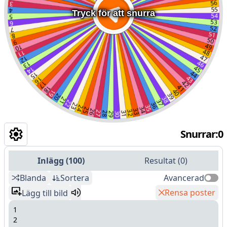
Tryck för att snurra
Snurrar
:
0
Inlägg
(
100
)
Resultat
(
0
)
Blanda
Sortera
Avancerad
Rensa poster
Lägg till bild
1
2