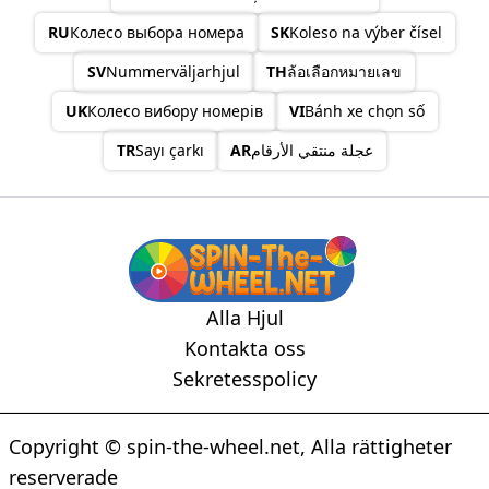
93
RU
Колесо выбора номера
SK
Koleso na výber čísel
94
95
SV
Nummerväljarhjul
TH
ล้อเลือกหมายเลข
96
97
UK
Колесо вибору номерів
VI
Bánh xe chọn số
98
99
TR
Sayı çarkı
AR
عجلة منتقي الأرقام
100
Alla Hjul
Kontakta oss
Sekretesspolicy
Copyright © spin-the-wheel.net, Alla rättigheter
reserverade