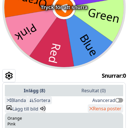
Tryck för att snurra
Snurrar
:
0
Inlägg
(
8
)
Resultat
(
0
)
Blanda
Sortera
Avancerad
Rensa poster
Lägg till bild
Orange
Pink