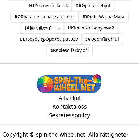
HU
Szemszín kerék
DA
Øjenfarvehjul
RO
Roata de culoare a ochilor
ID
Roda Warna Mata
JA
目の色ホイール
UK
Коло кольору очей
EL
Τροχός χρώματος ματιών
SV
Ögonfärghjul
SK
Koleso farby očí
Alla Hjul
Kontakta oss
Sekretesspolicy
Copyright © spin-the-wheel.net, Alla rättigheter