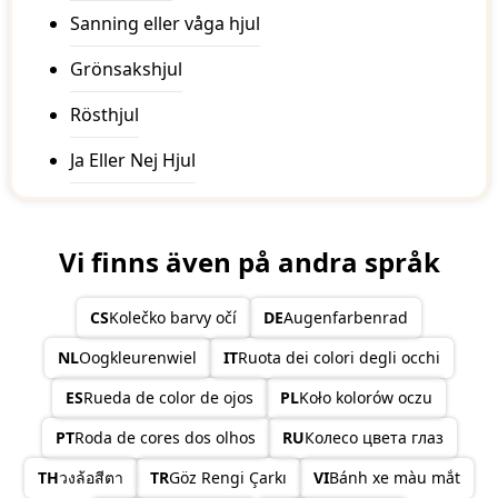
Sanning eller våga hjul
Grönsakshjul
Rösthjul
Ja Eller Nej Hjul
Vi finns även på andra språk
CS
Kolečko barvy očí
DE
Augenfarbenrad
NL
Oogkleurenwiel
IT
Ruota dei colori degli occhi
ES
Rueda de color de ojos
PL
Koło kolorów oczu
PT
Roda de cores dos olhos
RU
Колесо цвета глаз
TH
วงล้อสีตา
TR
Göz Rengi Çarkı
VI
Bánh xe màu mắt