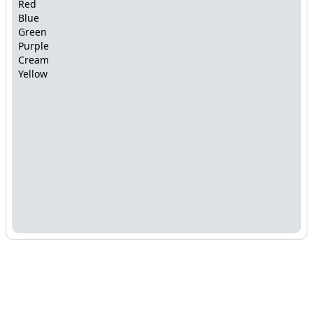
Red
Blue
Green
Purple
Cream
Yellow