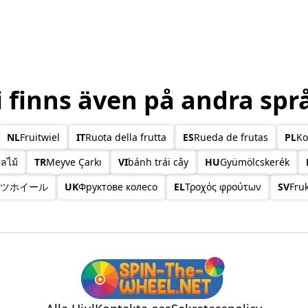
i finns även på andra spr
NL
Fruitwiel
IT
Ruota della frutta
ES
Rueda de frutas
PL
Ko
ลไม้
TR
Meyve Çarkı
VI
bánh trái cây
HU
Gyümölcskerék
ツホイール
UK
Фруктове колесо
EL
Τροχός φρούτων
SV
Fruk