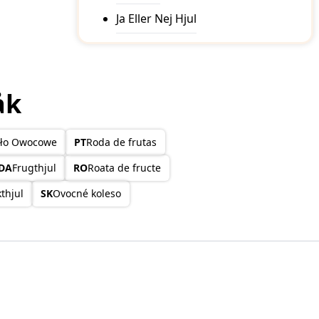
Ja Eller Nej Hjul
åk
ło Owocowe
PT
Roda de frutas
DA
Frugthjul
RO
Roata de fructe
thjul
SK
Ovocné koleso