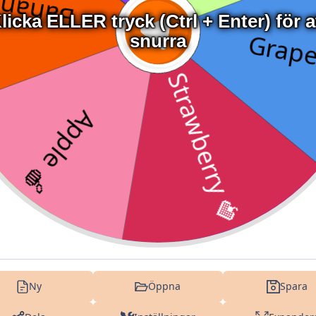
licka ELLER tryck (Ctrl + Enter) för a
snurra
Ny
Öppna
Spara