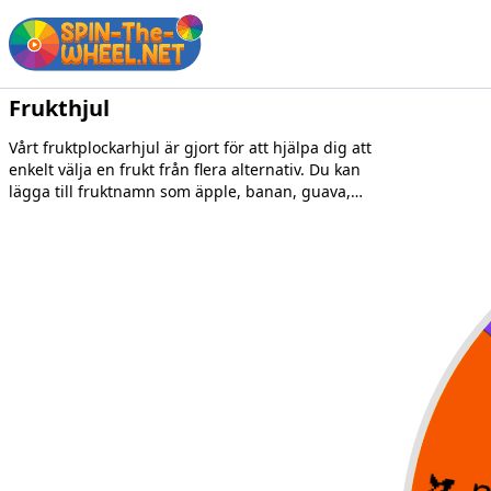
Frukthjul
Vårt fruktplockarhjul är gjort för att hjälpa dig att
enkelt välja en frukt från flera alternativ. Du kan
lägga till fruktnamn som äpple, banan, guava,
vindruvor, etc., och sedan snurra på hjulet för att
välja en slumpmässig.