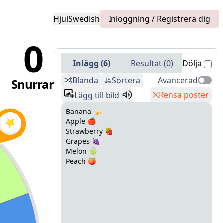
Hjul
Swedish
Inloggning / Registrera dig
0
Inlägg
(
6
)
Resultat
(
0
)
Dölja
Blanda
Sortera
Avancerad
Snurrar
Rensa poster
Lägg till bild
Banana 🍌
Apple 🍎
Strawberry 🍓
Grapes 🍇
Melon 🍈
Peach 🍑