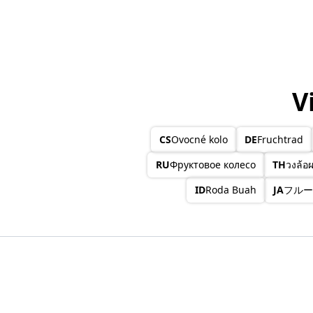
V
CS
Ovocné kolo
DE
Fruchtrad
RU
Фруктовое колесо
TH
วงล้อผ
ID
Roda Buah
JA
フルー