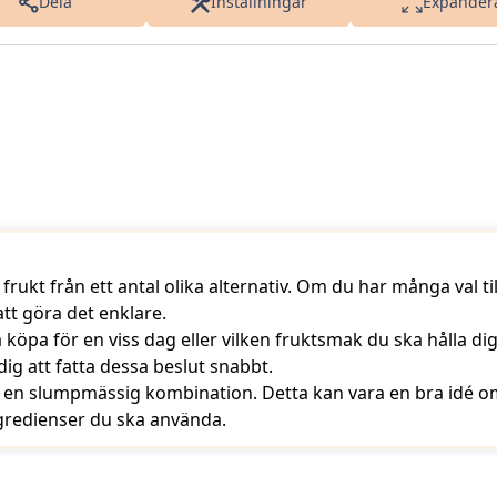
Dela
Inställningar
Expander
k frukt från ett antal olika alternativ. Om du har många val t
att göra det enklare.
ka köpa för en viss dag eller vilken fruktsmak du ska hålla dig 
dig att fatta dessa beslut snabbt.
a en slumpmässig kombination. Detta kan vara en bra idé 
ingredienser du ska använda.