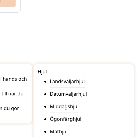
a
Hjul
ill hands och
Landsväljarhjul
till när du
Datumväljarhjul
Middagshjul
om du gör
Ögonfärghjul
Mathjul