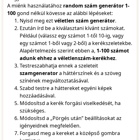
48
A miénk használatához
random szám generátor 1-
49
100
gond nélkül kövesse az alábbi lépéseket:
50
Nyisd meg ezt
véletlen szám generátor
.
51
Ezután írd be a kiválasztani kívánt számokat.
52
53
Például (válassz egy számot 1-től 10-ig, vagy
54
egy számot 1-ből vagy 2-ből) a kerékszeletekbe.
55
Alapértelmezés szerint ebben a,
1-100 számot
56
adunk ehhez a véletlenszám-kerékhez
.
57
Testreszabhatja ennek a szeleteit
58
59
szamgenerator
a háttérszínek és a szöveg
60
színének megváltoztatásával.
61
Szabd testre a háttereket egyéni képek
62
hozzáadásával.
63
Módosítsd a kerék forgási viselkedését, ha
64
65
szükséges.
66
Módosítsd a „Pörgés után” beállításokat az
67
igényeidnek megfelelően.
68
Forgasd meg a kereket a középső gombra
69