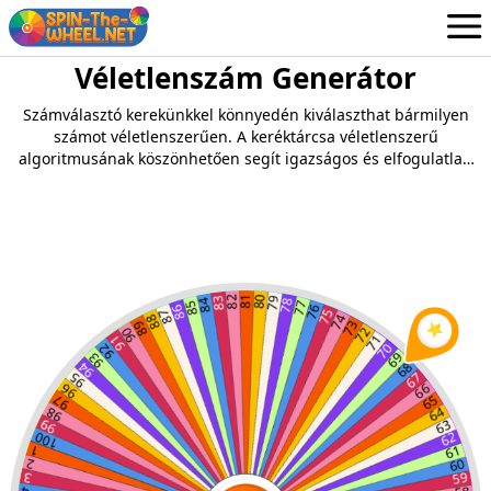
Véletlenszám Generátor
Kerekek
Hungarian
Számválasztó kerekünkkel könnyedén kiválaszthat bármilyen
Bejelentkezés / Regisztráció
számot véletlenszerűen. A keréktárcsa véletlenszerű
algoritmusának köszönhetően segít igazságos és elfogulatlan
választásban.