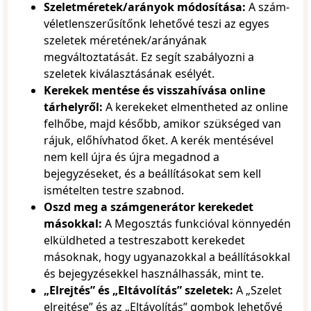
Szeletméretek/arányok módosítása:
A szám-
93
véletlenszerűsítőnk lehetővé teszi az egyes
94
95
szeletek méretének/arányának
96
megváltoztatását. Ez segít szabályozni a
97
szeletek kiválasztásának esélyét.
98
Kerekek mentése és visszahívása online
99
tárhelyről:
A kerekeket elmentheted az online
100
felhőbe, majd később, amikor szükséged van
rájuk, előhívhatod őket. A kerék mentésével
nem kell újra és újra megadnod a
bejegyzéseket, és a beállításokat sem kell
ismételten testre szabnod.
Oszd meg a számgenerátor kerekedet
másokkal:
A Megosztás funkcióval könnyedén
elküldheted a testreszabott kerekedet
másoknak, hogy ugyanazokkal a beállításokkal
és bejegyzésekkel használhassák, mint te.
„Elrejtés” és „Eltávolítás” szeletek:
A „Szelet
elrejtése” és az „Eltávolítás” gombok lehetővé