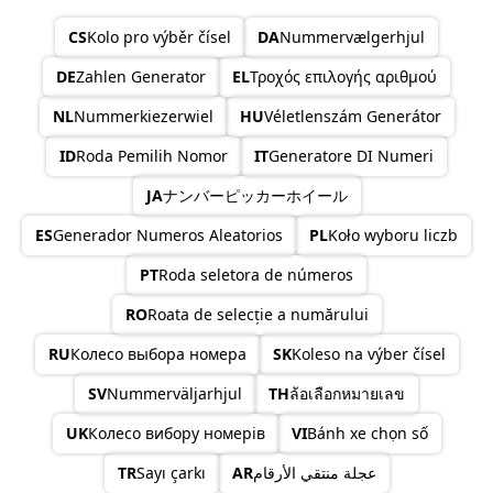
CS
Kolo pro výběr čísel
DA
Nummervælgerhjul
DE
Zahlen Generator
EL
Τροχός επιλογής αριθμού
NL
Nummerkiezerwiel
HU
Véletlenszám Generátor
ID
Roda Pemilih Nomor
IT
Generatore DI Numeri
JA
ナンバーピッカーホイール
ES
Generador Numeros Aleatorios
PL
Koło wyboru liczb
PT
Roda seletora de números
RO
Roata de selecție a numărului
RU
Колесо выбора номера
SK
Koleso na výber čísel
SV
Nummerväljarhjul
TH
ล้อเลือกหมายเลข
UK
Колесо вибору номерів
VI
Bánh xe chọn số
TR
Sayı çarkı
AR
عجلة منتقي الأرقام