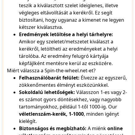
teszik a kiválasztott szelet ideiglenes, illetve
végleges eltávolítását a kerékről. Ez segít
biztosítani, hogy ugyanaz a kimenet ne legyen
kétszer kiválasztva.
Eredmények letöltése a helyi tárhelyre:
Amikor egy szeletet/metszetet kiválaszt a
kerékről, letöltheti az eredményeket a helyi
tárolóba. Az eredmény felugró kártyája
képfájlként mentésre kerül az eszközére.
Miért válassza a Spin-the-wheel.net-et?
Felhasználóbarát felület:
Élvezze az egyszerű,
zökkenőmentes élményt eszközünkkel.
Sokoldalú lehetőségek:
Válasszon 1-es vagy 2-
es számot gyors döntésekhez, vagy nagyobb
tartományokhoz, például 1-től 1000-ig. Our
véletlenszám-kerék, 1-1000
, minden igényt
kielégít.
Biztonságos és megbízható:
A miénk
online