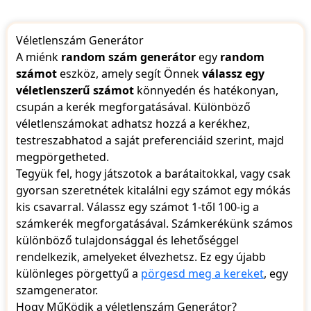
26
27
Véletlenszám Generátor
28
29
A miénk
random szám generátor
egy
random
30
számot
eszköz, amely segít Önnek
válassz egy
31
véletlenszerű számot
könnyedén és hatékonyan,
32
csupán a kerék megforgatásával. Különböző
33
véletlenszámokat adhatsz hozzá a kerékhez,
34
35
testreszabhatod a saját preferenciáid szerint, majd
36
megpörgetheted.
37
Tegyük fel, hogy játszotok a barátaitokkal, vagy csak
38
gyorsan szeretnétek kitalálni egy számot egy mókás
39
kis csavarral. Válassz egy számot 1-től 100-ig a
40
41
számkerék megforgatásával. Számkerékünk számos
42
különböző tulajdonsággal és lehetőséggel
43
rendelkezik, amelyeket élvezhetsz. Ez egy újabb
44
különleges pörgettyű a
pörgesd meg a kereket
, egy
45
szamgenerator.
46
47
Hogy MűKödik a véletlenszám Generátor?