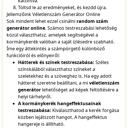
kattintva.
70
71
Töltsd le az eredményeket, és kezdd újra.
72
Jellemzőink Véletlenszám Generátor Online
73
Sok mindent lehet ezzel csinálni
random szám
74
generátor online
. Számos testreszabási lehetőség
75
közül választhatsz, amelyek segítségével a
76
77
kormánykerék valóban a saját ízlésedre szabható.
78
Íme egy áttekintés a számpörgető különböző
79
funkcióiról és előnyeiről:
80
Hátterek és színek testreszabása:
Széles
81
színskálából választhatsz színeket a
82
83
szeletekhez és a szöveghez is. Ha egy adott
84
hátteret szeretne beállítani, a mi
véletlenszám
85
generátor
lehetőséget ad képek feltöltésére a
86
helyi tárhelyről.
87
A kormánykerék hangeffektusainak
88
89
testreszabása:
Kiválaszthatod a kerék forgása
90
közben lejátszott hangot. A hangeffektus
91
hangereje is állítható.
92