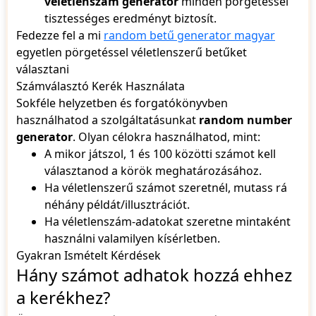
véletlenszám generátor
minden pörgetéssel
tisztességes eredményt biztosít.
Fedezze fel a mi
random betű generator magyar
egyetlen pörgetéssel véletlenszerű betűket
választani
Számválasztó Kerék Használata
Sokféle helyzetben és forgatókönyvben
használhatod a szolgáltatásunkat
random number
generator
. Olyan célokra használhatod, mint:
A mikor játszol, 1 és 100 közötti számot kell
választanod a körök meghatározásához.
Ha véletlenszerű számot szeretnél, mutass rá
néhány példát/illusztrációt.
Ha véletlenszám-adatokat szeretne mintaként
használni valamilyen kísérletben.
Gyakran Ismételt Kérdések
Hány számot adhatok hozzá ehhez
a kerékhez?