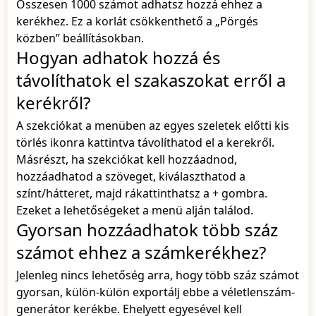
Összesen 1000 számot adhatsz hozzá ehhez a
kerékhez. Ez a korlát csökkenthető a „Pörgés
közben” beállításokban.
Hogyan adhatok hozzá és
távolíthatok el szakaszokat erről a
kerékről?
A szekciókat a menüben az egyes szeletek előtti kis
törlés ikonra kattintva távolíthatod el a kerekről.
Másrészt, ha szekciókat kell hozzáadnod,
hozzáadhatod a szöveget, kiválaszthatod a
színt/hátteret, majd rákattinthatsz a + gombra.
Ezeket a lehetőségeket a menü alján találod.
Gyorsan hozzáadhatok több száz
számot ehhez a számkerékhez?
Jelenleg nincs lehetőség arra, hogy több száz számot
gyorsan, külön-külön exportálj ebbe a véletlenszám-
generátor kerékbe. Ehelyett egyesével kell