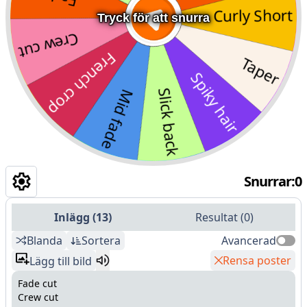
Tryck för att snurra
Snurrar
:
0
Inlägg
(
13
)
Resultat
(
0
)
Blanda
Sortera
Avancerad
Rensa poster
Lägg till bild
Fade cut
Crew cut