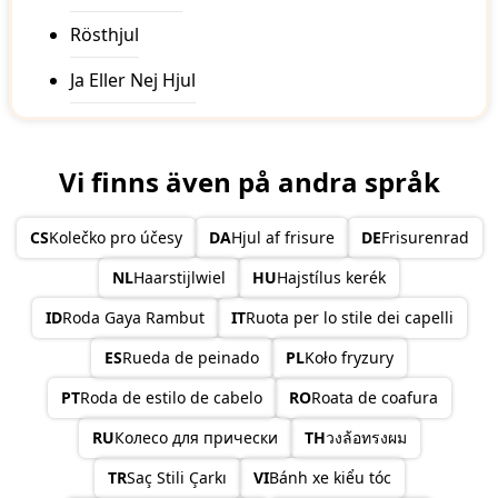
Rösthjul
Ja Eller Nej Hjul
Vi finns även på andra språk
CS
Kolečko pro účesy
DA
Hjul af frisure
DE
Frisurenrad
NL
Haarstijlwiel
HU
Hajstílus kerék
ID
Roda Gaya Rambut
IT
Ruota per lo stile dei capelli
ES
Rueda de peinado
PL
Koło fryzury
PT
Roda de estilo de cabelo
RO
Roata de coafura
RU
Колесо для прически
TH
วงล้อทรงผม
TR
Saç Stili Çarkı
VI
Bánh xe kiểu tóc