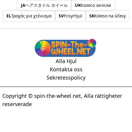
JA
ヘアスタイル ホイール
UK
Колесо зачіски
EL
Τροχός για χτένισμα
SV
Frisyrhjul
SK
Koleso na účesy
Alla Hjul
Kontakta oss
Sekretesspolicy
Copyright © spin-the-wheel.net, Alla rättigheter
reserverade