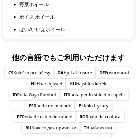
野菜ホイール
ボイス ホイール
はい/いいえホイール
他の言語でもご利用いただけます
CS
Kolečko pro účesy
DA
Hjul af frisure
DE
Frisurenrad
NL
Haarstijlwiel
HU
Hajstílus kerék
ID
Roda Gaya Rambut
IT
Ruota per lo stile dei capelli
ES
Rueda de peinado
PL
Koło fryzury
PT
Roda de estilo de cabelo
RO
Roata de coafura
RU
Колесо для прически
TH
วงล้อทรงผม