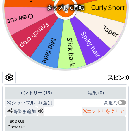
タップして回転
スピン
:
0
エントリー
(
13
)
結果
(
0
)
シャッフル
選別
高度な
エントリをクリア
画像を追加
Fade cut
Crew cut