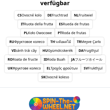
verfügbar
CS
Ovocné kolo
DE
Fruchtrad
NL
Fruitwiel
IT
Ruota della frutta
ES
Rueda de frutas
PL
Koło Owocowe
PT
Roda de frutas
RU
Фруктовое колесо
TH
วงล้อผลไม้
TR
Meyve Çarkı
VI
bánh trái cây
HU
Gyümölcskerék
DA
Frugthjul
RO
Roata de fructe
ID
Roda Buah
JA
フルーツホイール
UK
Фруктове колесо
EL
Τροχός φρούτων
SV
Frukthjul
SK
Ovocné koleso