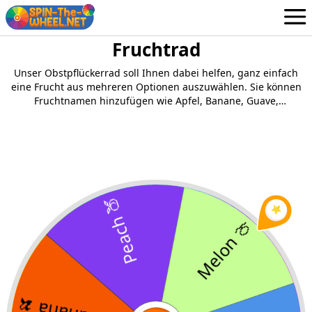
Fruchtrad
Räder
German
Unser Obstpflückerrad soll Ihnen dabei helfen, ganz einfach
Login / Melden Sie sich an
eine Frucht aus mehreren Optionen auszuwählen. Sie können
Fruchtnamen hinzufügen wie Apfel, Banane, Guave,
Weintrauben, usw., und drehen Sie dann das Rad, um ein
zufälliges auszuwählen.