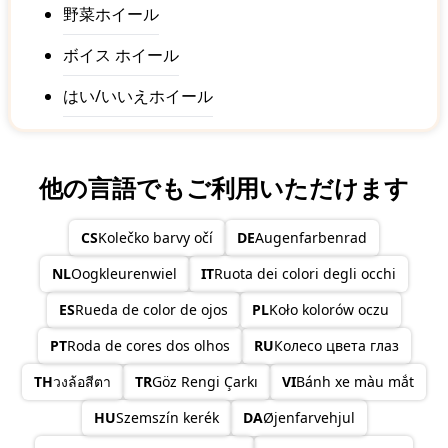
野菜ホイール
ボイス ホイール
はい/いいえホイール
他の言語でもご利用いただけます
CS
Kolečko barvy očí
DE
Augenfarbenrad
NL
Oogkleurenwiel
IT
Ruota dei colori degli occhi
ES
Rueda de color de ojos
PL
Koło kolorów oczu
PT
Roda de cores dos olhos
RU
Колесо цвета глаз
TH
วงล้อสีตา
TR
Göz Rengi Çarkı
VI
Bánh xe màu mắt
HU
Szemszín kerék
DA
Øjenfarvehjul