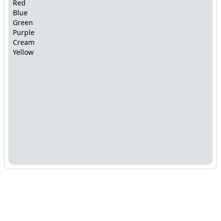
Red
Blue
Green
Purple
Cream
Yellow