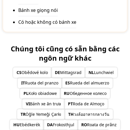
Bánh xe giọng nói
Có hoặc không có bánh xe
Chúng tôi cũng có sẵn bằng các
ngôn ngữ khác
CS
Obědové kolo
DE
Mittagsrad
NL
Lunchwiel
IT
Ruota del pranzo
ES
Rueda del almuerzo
PL
Koło obiadowe
RU
Обеденное колесо
VI
Bánh xe ăn trưa
PT
Roda de Almoço
TR
Öğle Yemeği Çarkı
TH
วงล้ออาหารกลางวัน
HU
Ebédkerék
DA
Frokosthjul
RO
Roata de prânz