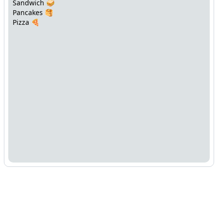
Sandwich 🥪
Pancakes 🥞
Pizza 🍕