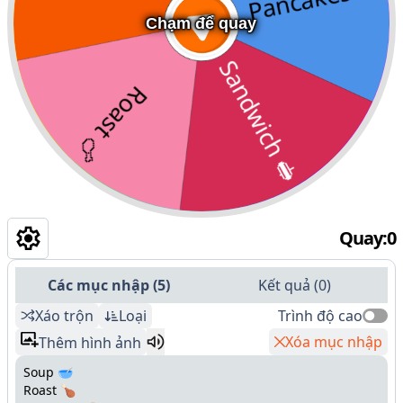
Chạm để quay
Quay
:
0
Các mục nhập
(
5
)
Kết quả
(
0
)
Xáo trộn
Loại
Trình độ cao
Xóa mục nhập
Thêm hình ảnh
Soup 🥣
Roast 🍗