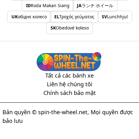
ID
Roda Makan Siang
JA
ランチ ホイール
UK
обіднє колесо
EL
Τροχός γεύματος
SV
Lunchhjul
SK
Obedové koleso
Tất cả các bánh xe
Liên hệ chúng tôi
Chính sách bảo mật
Bản quyền © spin-the-wheel.net, Mọi quyền được
bảo lưu