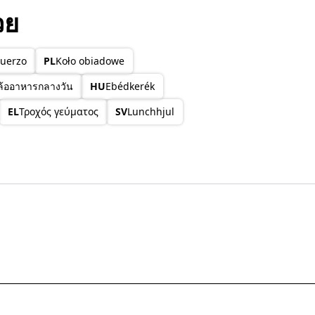
วย
uerzo
PL
Koło obiadowe
ล้ออาหารกลางวัน
HU
Ebédkerék
EL
Τροχός γεύματος
SV
Lunchhjul