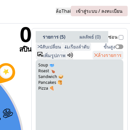
ล้อ
Thai
เข้าสู่ระบบ / ลงทะเบียน
0
รายการ
(
5
)
ผลลัพธ์
(
0
)
ซ่อน
สับเปลี่ยน
เรียงลำดับ
ขั้นสูง
สปิน
ล้างรายการ
เพิ่มรูปภาพ
Soup 🥣
Roast 🍗
Sandwich 🥪
Pancakes 🥞
Pizza 🍕