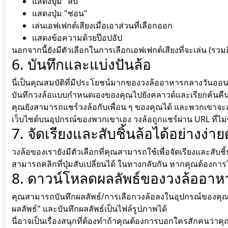
แสดงปุ่ม "ลบ"
แสดงปุ่ม "ซ่อน"
เล่นเอฟเฟกต์เสียงเมื่อเอาส่วนที่เลือกออก
แสดงข้อความด้วยป๊อปอัป
นอกจากนี้ยังมีตัวเลือกในการเลือกเอฟเฟกต์เสียงที่จะเล่น (รวมถ
6. บันทึกและแบ่งปันล้อ
นี่เป็นคุณสมบัติที่มีประโยชน์มากของวงล้ออาหารกลางวันออน
บันทึกวงล้อแบบกำหนดเองของคุณไปยังคลาวด์และเรียกค้นคืนได้
คุณยังสามารถแชร์วงล้อกับเพื่อน ๆ ของคุณได้ และพวกเขาจะสา
เว็บไซต์บนอุปกรณ์ของพวกเขาเอง วงล้อถูกแชร์ผ่าน URL ที่ไม่ซ
7. จัดเรียงและสับชิ้นล้อได้อย่างง่า
วงล้อของเรายังมีตัวเลือกที่คุณสามารถใช้เพื่อจัดเรียงและสับช
สามารถคลิกที่ปุ่มสับเปลี่ยนได้ ในทางกลับกัน หากคุณต้องการให
8. ดาวน์โหลดผลลัพธ์ของวงล้ออาห
คุณสามารถบันทึกผลลัพธ์/การเลือกวงล้อลงในอุปกรณ์ของคุณเป็
ผลลัพธ์" และบันทึกผลลัพธ์เป็นไฟล์รูปภาพได้
นี่อาจเป็นเรื่องสนุกที่ต้องทำถ้าคุณต้องการบอกใครสักคนว่าค