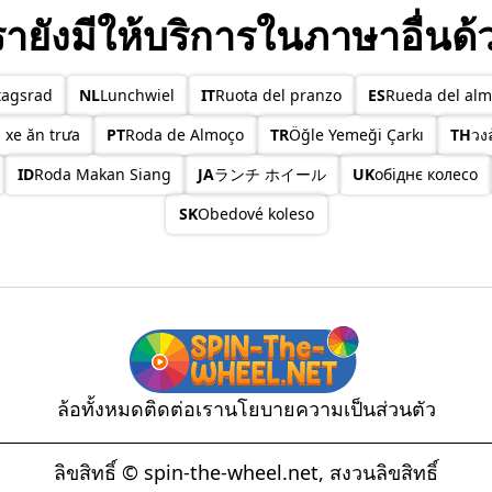
รายังมีให้บริการในภาษาอื่นด้
tagsrad
NL
Lunchwiel
IT
Ruota del pranzo
ES
Rueda del alm
 xe ăn trưa
PT
Roda de Almoço
TR
Öğle Yemeği Çarkı
TH
วง
ID
Roda Makan Siang
JA
ランチ ホイール
UK
обіднє колесо
SK
Obedové koleso
ล้อทั้งหมด
ติดต่อเรา
นโยบายความเป็นส่วนตัว
ลิขสิทธิ์ © spin-the-wheel.net, สงวนลิขสิทธิ์