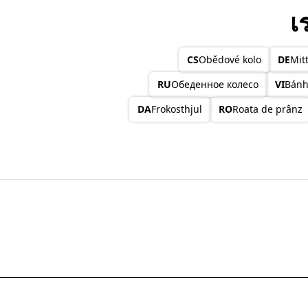
เ
CS
Obědové kolo
DE
Mit
RU
Обеденное колесо
VI
Bánh
DA
Frokosthjul
RO
Roata de prânz