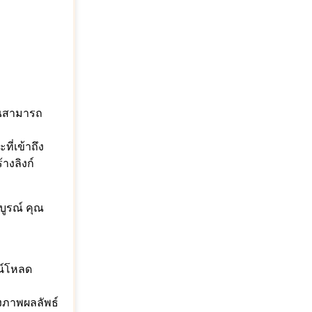
ุณสามารถ
ี่เข้าถึง
างลิงก์
บูรณ์ คุณ
วน์โหลด
ดงภาพผลลัพธ์