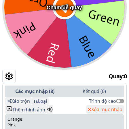
Chạm để quay
Quay
:
0
Các mục nhập
(
8
)
Kết quả
(
0
)
Xáo trộn
Loại
Trình độ cao
Xóa mục nhập
Thêm hình ảnh
Orange
Pink