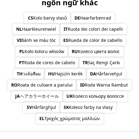
ngôn ngữ khác
CS
Kolo barvy vlasů
DE
Haarfarbenrad
NL
Haarkleurenwiel
IT
Ruota dei colori dei capelli
VI
Bánh xe màu tóc
ES
Rueda de color de cabello
PL
Koło koloru włosów
RU
Колесо цвета волос
PT
Roda de cores de cabelo
TR
Saç Rengi Çarkı
TH
วงล้อสีผม
HU
Hajszín kerék
DA
Hårfarvehjul
RO
Roata de culoare a parului
ID
Roda Warna Rambut
JA
ヘアカラーホイール
UK
Колесо кольору волосся
SV
Hårfärghjul
SK
Koleso farby na vlasy
EL
Τροχός χρώματος μαλλιών