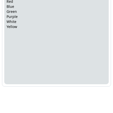
Red
Blue
Green
Purple
White
Yellow