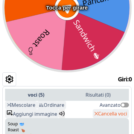
Tocca per girare
Giri
:
0
voci
(
5
)
Risultati
(
0
)
Mescolare
Ordinare
Avanzato
Cancella voci
Aggiungi immagine
Soup 🥣
Roast 🍗