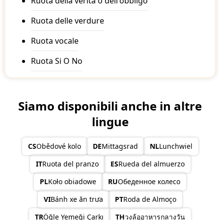
Ruota della verità o dell'obbligo
Ruota delle verdure
Ruota vocale
Ruota Si O No
Siamo disponibili anche in altre
lingue
CS
Obědové kolo
DE
Mittagsrad
NL
Lunchwiel
IT
Ruota del pranzo
ES
Rueda del almuerzo
PL
Koło obiadowe
RU
Обеденное колесо
VI
Bánh xe ăn trưa
PT
Roda de Almoço
TR
Öğle Yemeği Çarkı
TH
วงล้ออาหารกลางวัน