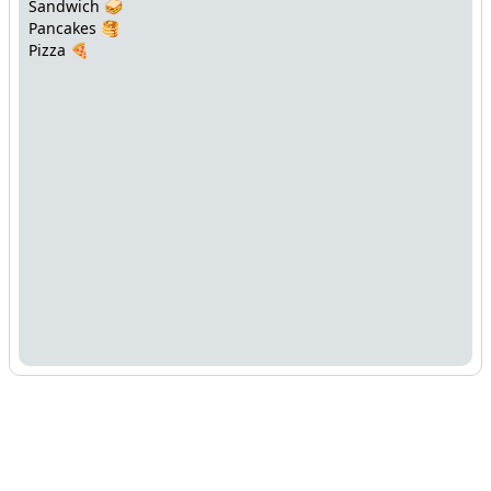
Sandwich 🥪
Pancakes 🥞
Pizza 🍕