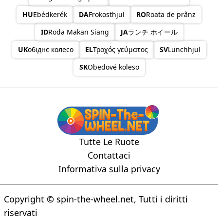
HU
Ebédkerék
DA
Frokosthjul
RO
Roata de prânz
ID
Roda Makan Siang
JA
ランチ ホイール
UK
обіднє колесо
EL
Τροχός γεύματος
SV
Lunchhjul
SK
Obedové koleso
Tutte Le Ruote
Contattaci
Informativa sulla privacy
Copyright © spin-the-wheel.net, Tutti i diritti
riservati