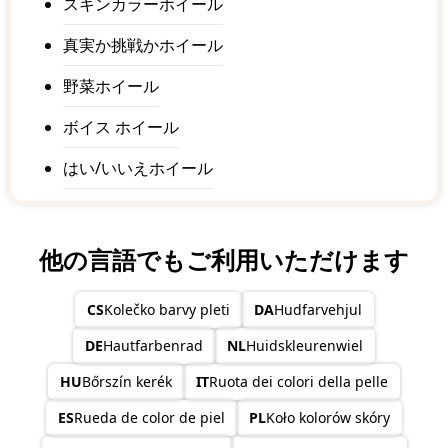
スキンカラーホイール
真実か挑戦かホイール
野菜ホイール
ボイス ホイール
はい/いいえホイール
他の言語でもご利用いただけます
CS
Kolečko barvy pleti
DA
Hudfarvehjul
DE
Hautfarbenrad
NL
Huidskleurenwiel
HU
Bőrszín kerék
IT
Ruota dei colori della pelle
ES
Rueda de color de piel
PL
Koło kolorów skóry