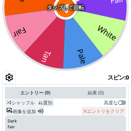
タップして回転
スピン
:
0
エントリー
(
9
)
結果
(
0
)
シャッフル
選別
高度な
エントリをクリア
画像を追加
Dark
Fair