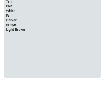
Tan
Pale
White
Fair
Darker
Brown
Light Brown