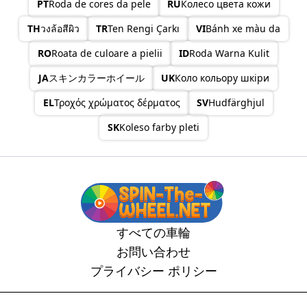
PT
Roda de cores da pele
RU
Колесо цвета кожи
TH
วงล้อสีผิว
TR
Ten Rengi Çarkı
VI
Bánh xe màu da
RO
Roata de culoare a pielii
ID
Roda Warna Kulit
JA
スキンカラーホイール
UK
Коло кольору шкіри
EL
Τροχός χρώματος δέρματος
SV
Hudfärghjul
SK
Koleso farby pleti
すべての車輪
お問い合わせ
プライバシー ポリシー