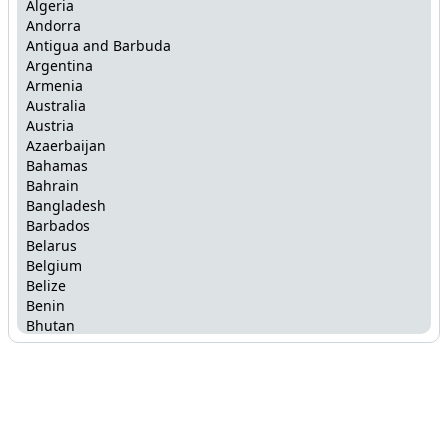
Algeria
Andorra
Antigua and Barbuda
Argentina
Armenia
Australia
Austria
Azaerbaijan
Bahamas
Bahrain
Bangladesh
Barbados
Belarus
Belgium
Belize
Benin
Bhutan
Bolivia
Bosnia and Herzegovina
Botswana
Brazil
Brunei
Bulgaria