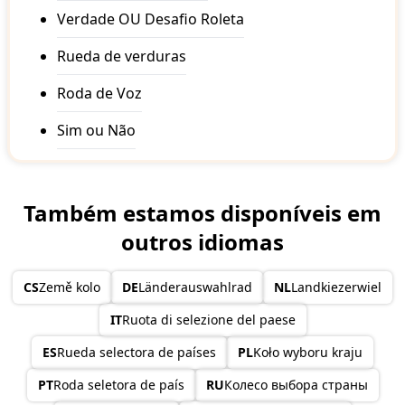
Haiti
Verdade OU Desafio Roleta
Honduras
Hong Kong China
Rueda de verduras
Hungary
Iceland
India
Roda de Voz
Indonesia
Iran
Sim ou Não
Iraq
Ireland
Israel
Italy
Também estamos disponíveis em
Ivory Coast
outros idiomas
Jamaica
Japan
Jordan
CS
Země kolo
DE
Länderauswahlrad
NL
Landkiezerwiel
Kazakhstan
Kenya
IT
Ruota di selezione del paese
Kiribati
Kosovo
ES
Rueda selectora de países
PL
Koło wyboru kraju
Kuwait
Kyrgyzstan
PT
Roda seletora de país
RU
Колесо выбора страны
Laos