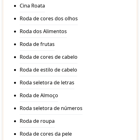
Ecuador
Cina Roata
Egypt
El Salvador
Roda de cores dos olhos
Equatorial Guiena
Eritea
Roda dos Alimentos
Estonia
Eswatini
Roda de frutas
Ethiopia
Fiji
Roda de cores de cabelo
Finland
France
Roda de estilo de cabelo
Gabon
Gambia
Roda seletora de letras
Georgia
Germany
Roda de Almoço
Ghana
Greece
Roda seletora de números
Grenada
Guatemala
Roda de roupa
Guinea
Guinea-Bissau
Roda de cores da pele
Guyana