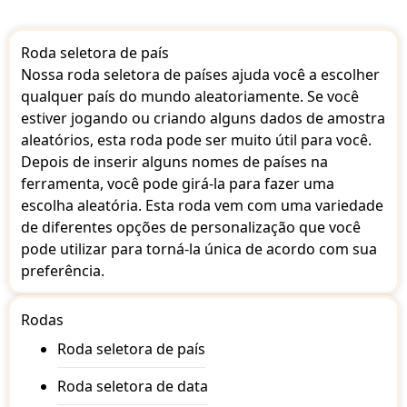
Burkina Faso
Burundi
Roda seletora de país
Cambodia
Cameroon
Nossa roda seletora de países ajuda você a escolher
Canada
qualquer país do mundo aleatoriamente. Se você
Cape Verde
estiver jogando ou criando alguns dados de amostra
Central African Republic
aleatórios, esta roda pode ser muito útil para você.
Chad
Depois de inserir alguns nomes de países na
Chile
China
ferramenta, você pode girá-la para fazer uma
Colombia
escolha aleatória. Esta roda vem com uma variedade
Comoros
de diferentes opções de personalização que você
Costa Rica
pode utilizar para torná-la única de acordo com sua
Croatia
preferência.
Cuba
Cyprus
Czechia
Rodas
Denmark
Djibouti
Roda seletora de país
Dominica
Dominica Republic
Roda seletora de data
Dr Congo