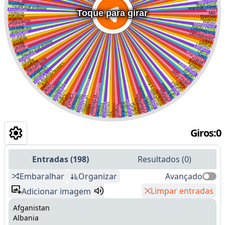
Toque para girar
Giros
:
0
Entradas
(
198
)
Resultados
(
0
)
Embaralhar
Organizar
Avançado
Limpar entradas
Adicionar imagem
Afganistan
Albania