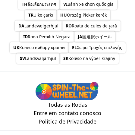
Latvia
TH
ล้อเลือกประเทศ
VI
Bánh xe chọn quốc gia
Lebanon
TR
Ülke çarkı
HU
Ország Picker kerék
Lesotho
Liberia
DA
Landevælgerhjul
RO
Roata de cules de țară
Libya
Liechtenstien
ID
Roda Pemilih Negara
JA
国選択ホイール
Lithuania
Luxembourg
UK
Колесо вибору країни
EL
Χώρα Τροχός επιλογής
Macau China
Madagascar
SV
Landsväljarhjul
SK
Koleso na výber krajiny
Malawi
Malaysia
Maldives
Mali
Malta
Marshall Island
Mauritania
Todas as Rodas
Mauritius
Entre em contato conosco
Mexico
Micronesia
Política de Privacidade
Moldova
Monaco