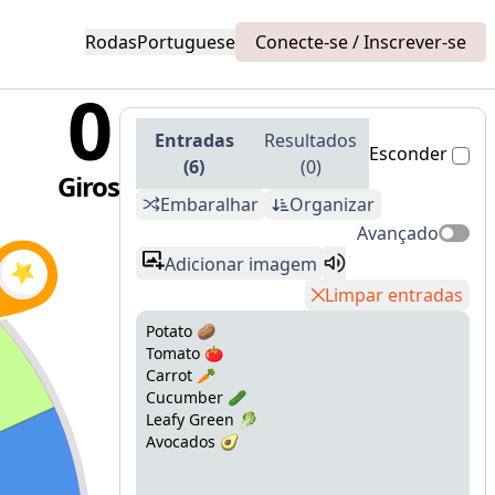
Rodas
Portuguese
Conecte-se / Inscrever-se
0
Entradas
Resultados
Esconder
(
6
)
(
0
)
Giros
Embaralhar
Organizar
Avançado
Adicionar imagem
Limpar entradas
Potato 🥔
Tomato 🍅
Carrot 🥕
Cucumber 🥒
Leafy Green 🥬
Avocados 🥑