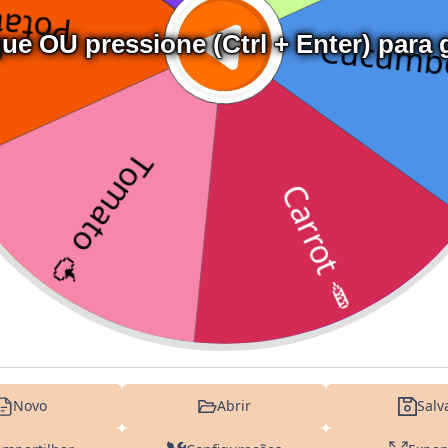
que OU pressione (Ctrl + Enter) para g
Novo
Abrir
Salv