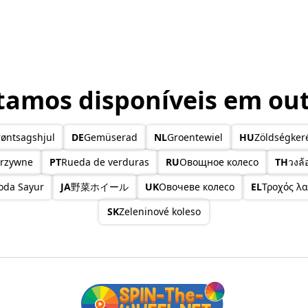
amos disponíveis em out
øntsagshjul
DE
Gemüserad
NL
Groentewiel
HU
Zöldségker
arzywne
PT
Rueda de verduras
RU
Овощное колесо
TH
วงล้
oda Sayur
JA
野菜ホイール
UK
Овочеве колесо
EL
Τροχός λ
SK
Zeleninové koleso