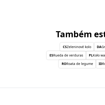
Também est
CS
Zeleninové kolo
DA
Gr
ES
Rueda de verduras
PL
Koło w
RO
Roata de legume
ID
R