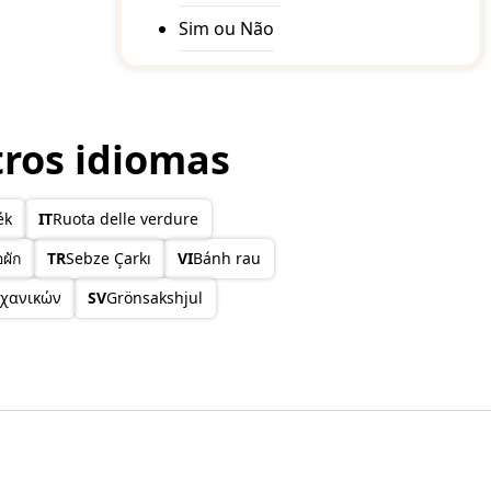
Sim ou Não
ros idiomas
ék
IT
Ruota delle verdure
อผัก
TR
Sebze Çarkı
VI
Bánh rau
αχανικών
SV
Grönsakshjul