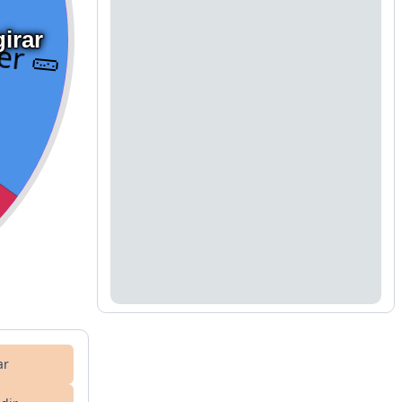
irar
ar