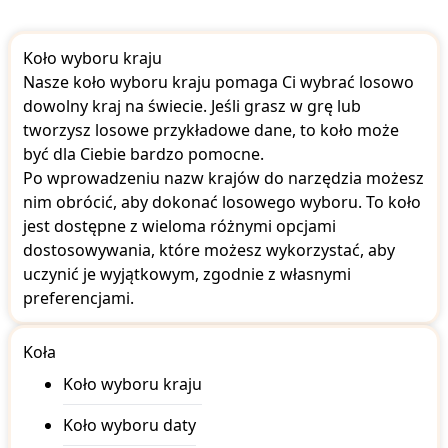
Burkina Faso
Burundi
Koło wyboru kraju
Cambodia
Cameroon
Nasze koło wyboru kraju pomaga Ci wybrać losowo
Canada
dowolny kraj na świecie. Jeśli grasz w grę lub
Cape Verde
tworzysz losowe przykładowe dane, to koło może
Central African Republic
być dla Ciebie bardzo pomocne.
Chad
Po wprowadzeniu nazw krajów do narzędzia możesz
Chile
China
nim obrócić, aby dokonać losowego wyboru. To koło
Colombia
jest dostępne z wieloma różnymi opcjami
Comoros
dostosowywania, które możesz wykorzystać, aby
Costa Rica
uczynić je wyjątkowym, zgodnie z własnymi
Croatia
preferencjami.
Cuba
Cyprus
Czechia
Koła
Denmark
Djibouti
Koło wyboru kraju
Dominica
Dominica Republic
Koło wyboru daty
Dr Congo