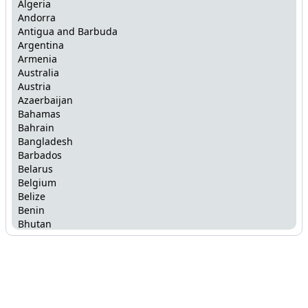
Algeria
Andorra
Antigua and Barbuda
Argentina
Armenia
Australia
Austria
Azaerbaijan
Bahamas
Bahrain
Bangladesh
Barbados
Belarus
Belgium
Belize
Benin
Bhutan
Bolivia
Bosnia and Herzegovina
Botswana
Brazil
Brunei
Bulgaria