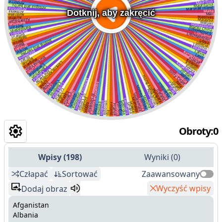
Dotknij, aby zakręcić
Obroty
:
0
Wpisy
(
198
)
Wyniki
(
0
)
Człapać
Sortować
Zaawansowany
Wyczyść wpisy
Dodaj obraz
Afganistan
Albania