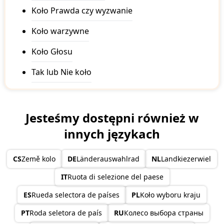
Haiti
Koło Prawda czy wyzwanie
Honduras
Hong Kong China
Koło warzywne
Hungary
Iceland
India
Koło Głosu
Indonesia
Iran
Tak lub Nie koło
Iraq
Ireland
Israel
Italy
Jesteśmy dostępni również w
Ivory Coast
innych językach
Jamaica
Japan
Jordan
CS
Země kolo
DE
Länderauswahlrad
NL
Landkiezerwiel
Kazakhstan
Kenya
IT
Ruota di selezione del paese
Kiribati
Kosovo
ES
Rueda selectora de países
PL
Koło wyboru kraju
Kuwait
Kyrgyzstan
PT
Roda seletora de país
RU
Колесо выбора страны
Laos