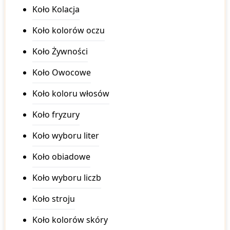
Ecuador
Koło Kolacja
Egypt
El Salvador
Koło kolorów oczu
Equatorial Guiena
Eritea
Koło Żywności
Estonia
Eswatini
Koło Owocowe
Ethiopia
Fiji
Koło koloru włosów
Finland
France
Koło fryzury
Gabon
Gambia
Koło wyboru liter
Georgia
Germany
Koło obiadowe
Ghana
Greece
Koło wyboru liczb
Grenada
Guatemala
Koło stroju
Guinea
Guinea-Bissau
Koło kolorów skóry
Guyana