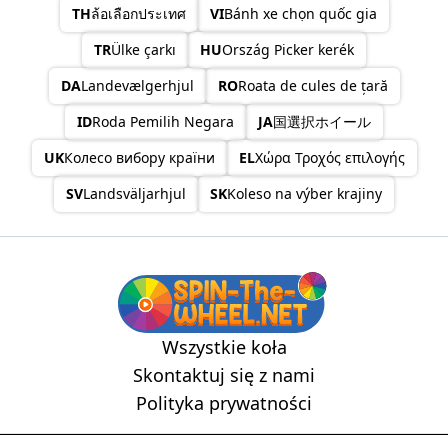
Latvia
TH
ล้อเลือกประเทศ
VI
Bánh xe chọn quốc gia
Lebanon
TR
Ülke çarkı
HU
Ország Picker kerék
Lesotho
Liberia
DA
Landevælgerhjul
RO
Roata de cules de țară
Libya
Liechtenstien
ID
Roda Pemilih Negara
JA
国選択ホイール
Lithuania
Luxembourg
UK
Колесо вибору країни
EL
Χώρα Τροχός επιλογής
Macau China
Madagascar
SV
Landsväljarhjul
SK
Koleso na výber krajiny
Malawi
Malaysia
Maldives
Mali
Malta
Marshall Island
Mauritania
Wszystkie koła
Mauritius
Skontaktuj się z nami
Mexico
Micronesia
Polityka prywatności
Moldova
Monaco