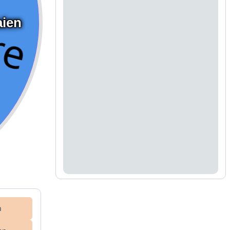
aien
n