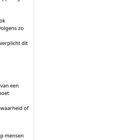
ook
volgens zo
erplicht dit
 van een
moet
n waarheid of
oep mensen