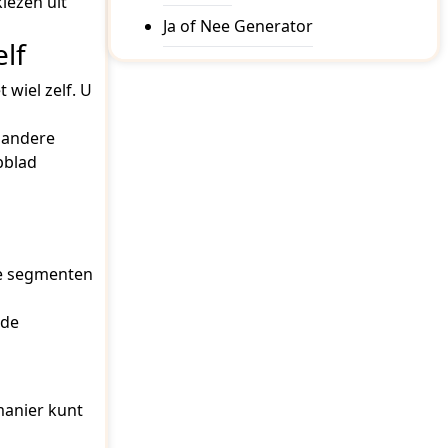
iezen uit
Ja of Nee Generator
lf
wiel zelf. U
 andere
bblad
ge segmenten
 de
manier kunt