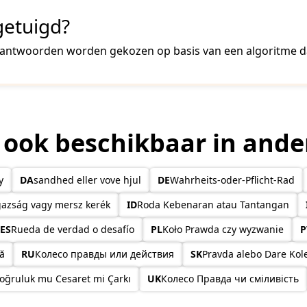
getuigd?
 De antwoorden worden gekozen op basis van een algoritme d
n ook beschikbaar in ande
y
DA
sandhed eller vove hjul
DE
Wahrheits-oder-Pflicht-Rad
gazság vagy mersz kerék
ID
Roda Kebenaran atau Tantangan
ES
Rueda de verdad o desafío
PL
Koło Prawda czy wyzwanie
P
ă
RU
Колесо правды или действия
SK
Pravda alebo Dare Kol
oğruluk mu Cesaret mi Çarkı
UK
Колесо Правда чи сміливість