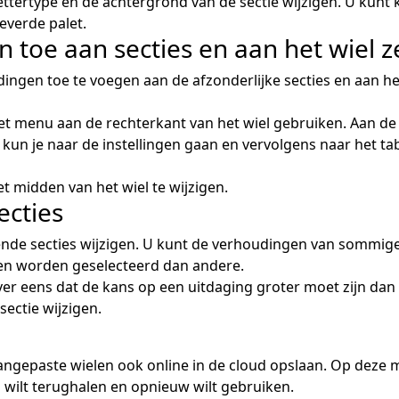
lettertype en de achtergrond van de sectie wijzigen. U kunt k
everde palet.
toe aan secties en aan het wiel ze
gen toe te voegen aan de afzonderlijke secties en aan het 
et menu aan de rechterkant van het wiel gebruiken. Aan de
, kun je naar de instellingen gaan en vervolgens naar het ta
t midden van het wiel te wijzigen.
ecties
lende secties wijzigen. U kunt de verhoudingen van sommi
ten worden geselecteerd dan andere.
 over eens dat de kans op een uitdaging groter moet zijn dan
ectie wijzigen.
angepaste wielen ook online in de cloud opslaan. Op deze 
 wilt terughalen en opnieuw wilt gebruiken.