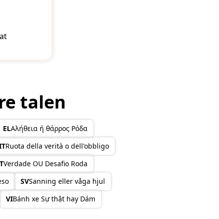
at
re talen
EL
Αλήθεια ή θάρρος Ρόδα
IT
Ruota della verità o dell'obbligo
T
Verdade OU Desafio Roda
eso
SV
Sanning eller våga hjul
VI
Bánh xe Sự thật hay Dám