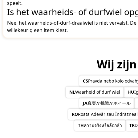
speelt.
Is het waarheids- of durfwiel op
Nee, het waarheids-of-durf-draaiwiel is niet vervalst.
willekeurig een item kiest.
Wij zij
CS
Pravda nebo kolo odvah
NL
Waarheid of durf wiel
HU
I
JA
真実か挑戦かホイール
RO
Roata Adevăr sau Îndrăzneal
TH
ความจริงหรือล้อกล้า
TR
D