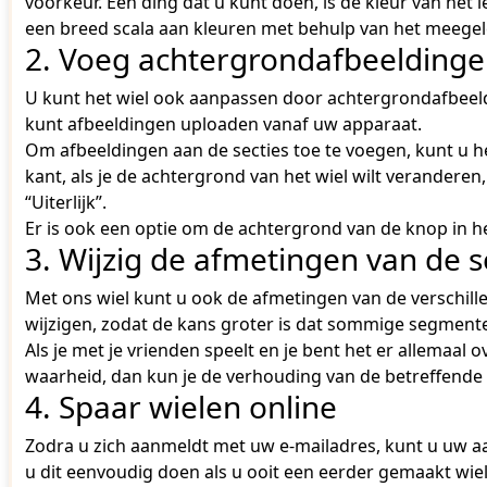
voorkeur. Eén ding dat u kunt doen, is de kleur van het 
een breed scala aan kleuren met behulp van het meegel
2. Voeg achtergrondafbeeldingen 
U kunt het wiel ook aanpassen door achtergrondafbeeldin
kunt afbeeldingen uploaden vanaf uw apparaat.
Om afbeeldingen aan de secties toe te voegen, kunt u h
kant, als je de achtergrond van het wiel wilt veranderen
“Uiterlijk”.
Er is ook een optie om de achtergrond van de knop in he
3. Wijzig de afmetingen van de s
Met ons wiel kunt u ook de afmetingen van de verschil
wijzigen, zodat de kans groter is dat sommige segmen
Als je met je vrienden speelt en je bent het er allemaal
waarheid, dan kun je de verhouding van de betreffende s
4. Spaar wielen online
Zodra u zich aanmeldt met uw e-mailadres, kunt u uw a
u dit eenvoudig doen als u ooit een eerder gemaakt wiel