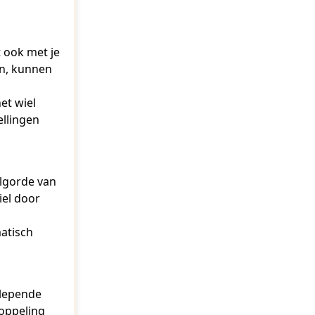
t ook met je
en, kunnen
et wiel
ellingen
olgorde van
iel door
matisch
slepende
oppeling