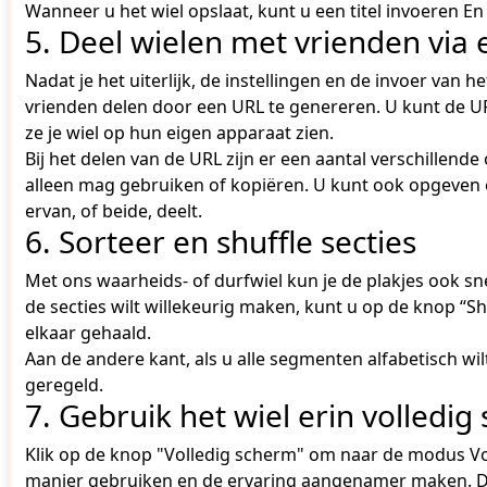
Wanneer u het wiel opslaat, kunt u een titel invoeren En
5. Deel wielen met vrienden via
Nadat je het uiterlijk, de instellingen en de invoer van 
vrienden delen door een URL te genereren. U kunt de U
ze je wiel op hun eigen apparaat zien.
Bij het delen van de URL zijn er een aantal verschillende
alleen mag gebruiken of kopiëren. U kunt ook opgeven of
ervan, of beide, deelt.
6. Sorteer en shuffle secties
Met ons waarheids- of durfwiel kun je de plakjes ook sne
de secties wilt willekeurig maken, kunt u op de knop “S
elkaar gehaald.
Aan de andere kant, als u alle segmenten alfabetisch wil
geregeld.
7. Gebruik het wiel erin volledi
Klik op de knop "Volledig scherm" om naar de modus Vo
manier gebruiken en de ervaring aangenamer maken. De 