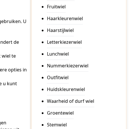
Fruitwiel
Haarkleurenwiel
 gebruiken. U
Haarstijlwiel
andert de
Letterkiezerwiel
Lunchwiel
wiel te
Nummerkiezerwiel
re opties in
Outfitwiel
e u kunt
Huidskleurenwiel
Waarheid of durf wiel
Groentewiel
gen
Stemwiel