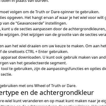
l doen in plaats van durven.
 moet volgen om de Truth or Dare-spinner te gebruiken.
cties opgeven. Het hangt ervan af waar je het wiel voor wilt
p van de “Geavanceerde” instellingen.
, kunt u de secties aanpassen door de achtergrondkleuren,
 wijzigen. (Het wijzigen van de grootte van de secties ver
 en aan het wiel draaien om uw keuze te maken. Om aan het 
f de sneltoets CTRL + Enter gebruiken.
uw apparaat downloaden. U kunt ook gebruik maken van ande
bergen van het geselecteerde segment.
tool te gebruiken, zijn de aanpassingsfuncties en opties di
sectie.
t gebruiken met ons Wheel of Truth or Dare.
tertype en de achtergrondkleur
Dare-wiel kunt veranderen en op maat kunt maken naar je ei