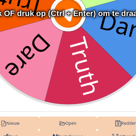
k OF druk op (Ctrl + Enter) om te dra
Nieuw
Open
Redde