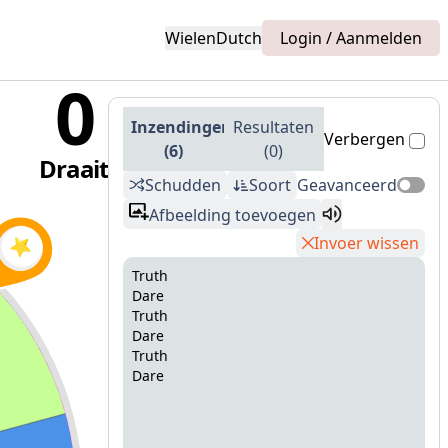
Wielen
Dutch
Login / Aanmelden
0
Inzendingen
Resultaten
Verbergen
(
6
)
(
0
)
Draait
Schudden
Soort
Geavanceerd
Afbeelding toevoegen
Invoer wissen
Truth
Dare
Truth
Dare
Truth
Dare