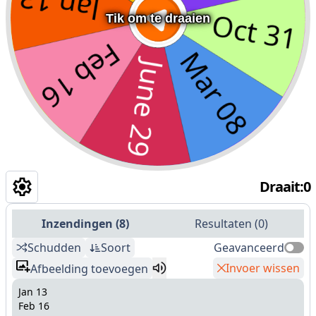
Tik om te draaien
Draait
:
0
Inzendingen
(
8
)
Resultaten
(
0
)
Schudden
Soort
Geavanceerd
Invoer wissen
Afbeelding toevoegen
Jan 13
Feb 16