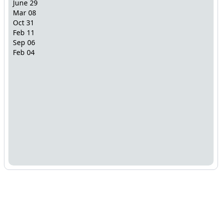
June 29
Mar 08
Oct 31
Feb 11
Sep 06
Feb 04