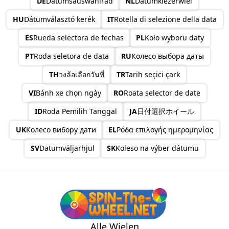
DE
Datumsauswahlrad
NL
Datumkiezerwiel
HU
Dátumválasztó kerék
IT
Rotella di selezione della data
ES
Rueda selectora de fechas
PL
Koło wyboru daty
PT
Roda seletora de data
RU
Колесо выбора даты
TH
วงล้อเลือกวันที่
TR
Tarih seçici çark
VI
Bánh xe chọn ngày
RO
Roata selector de date
ID
Roda Pemilih Tanggal
JA
日付選択ホイール
UK
Колесо вибору дати
EL
Ρόδα επιλογής ημερομηνίας
SV
Datumväljarhjul
SK
Koleso na výber dátumu
Alle Wielen