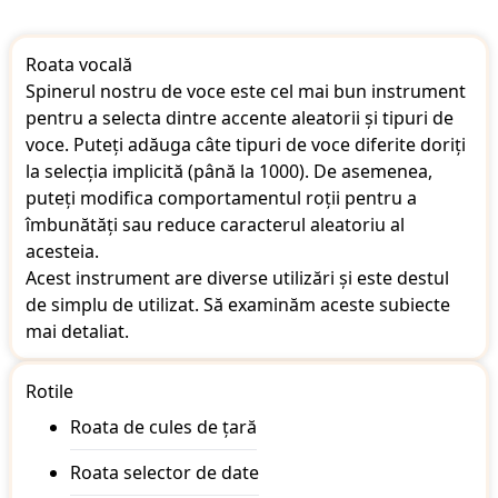
Roata vocală
Spinerul nostru de voce este cel mai bun instrument
pentru a selecta dintre accente aleatorii și tipuri de
voce. Puteți adăuga câte tipuri de voce diferite doriți
la selecția implicită (până la 1000). De asemenea,
puteți modifica comportamentul roții pentru a
îmbunătăți sau reduce caracterul aleatoriu al
acesteia.
Acest instrument are diverse utilizări și este destul
de simplu de utilizat. Să examinăm aceste subiecte
mai detaliat.
Rotile
Roata de cules de țară
Roata selector de date