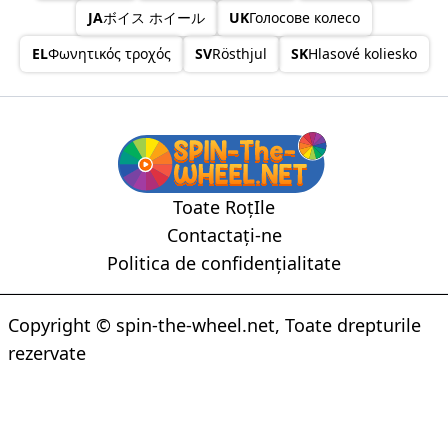
JA
ボイス ホイール
UK
Голосове колесо
EL
Φωνητικός τροχός
SV
Rösthjul
SK
Hlasové koliesko
Toate RoțIle
Contactaţi-ne
Politica de confidențialitate
Copyright © spin-the-wheel.net, Toate drepturile
rezervate